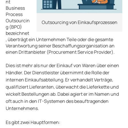
nt
Business
Process
Outsourcin
Outsourcing von Einkaufsprozessen
g (BPO)
bezeichnet
, überträgt ein Unternehmen Teile oder die gesamte
Verantwortung seiner Beschaffungsorganisation an
einen Drittanbieter (Procurement Service Provider).
Dies ist mehr als nur der Einkauf von Waren über einen
Händler. Der Dienstleister übernimmt die Rolle der
internen Einkaufsabteilung. Er verhandelt Verträge,
qualifiziert Lieferanten, überwacht die Lieferkette und
wickelt Bestellungen ab. Dabei agiert er im Namen und
oft auch in den IT-Systemen des beauftragenden
Unternehmens.
Es gibt zwei Hauptformen: