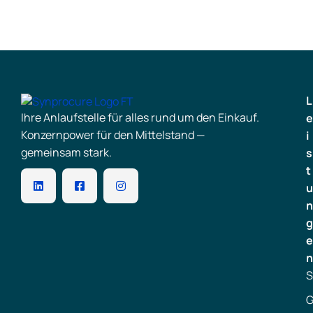
L
Ihre Anlaufstelle für alles rund um den Einkauf.
e
Konzernpower für den Mittelstand —
i
gemeinsam stark.
s
t
u
n
g
e
n
S
G