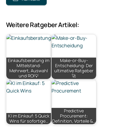
Weitere Ratgeber Artikel:
Einkaufsberatung im
Make-or-Buy-
Mittelstand:
Entscheidung: Der
Mehrwert, Auswahl
ultimative Ratgeber
und ROI💡
🚀
Predictive
KI im Einkauf: 5 Quick
Procurement:
Wins für sofortige…
Definition, Vorteile &…