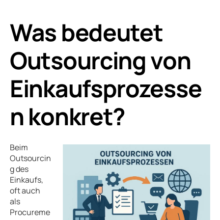
Was bedeutet
Outsourcing von
Einkaufsprozesse
n konkret?
Beim
Outsourcin
g des
Einkaufs,
oft auch
als
Procureme