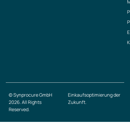
M
P
P
E
K
© Synprocure GmbH
Einkaufsoptimierung der
2026. All Rights
Zukunft.
Reserved.