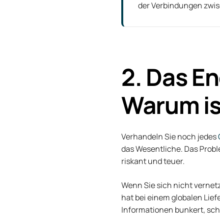
der Verbindungen zwisc
2. Das E
Warum is
Verhandeln Sie noch jedes
das Wesentliche. Das Proble
riskant und teuer.
Wenn Sie sich nicht verne
hat bei einem globalen Lief
Informationen bunkert, schwä