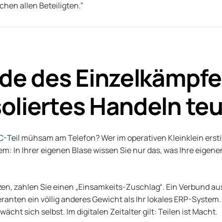
hen allen Beteiligten.”
nde des Einzelkämpfe
oliertes Handeln teu
C-Teil
mühsam am Telefon? Wer im operativen Kleinklein erstick
m: In Ihrer eigenen Blase wissen Sie nur das, was Ihre eigene
tzen, zahlen Sie einen „Einsamkeits-Zuschlag“. Ein Verbund
eranten ein völlig anderes Gewicht als Ihr lokales ERP-System
cht sich selbst. Im digitalen Zeitalter gilt: Teilen ist Macht.