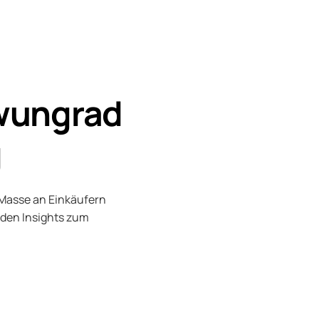
hwungrad
g
e Masse an Einkäufern
enden Insights zum