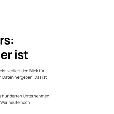
rs:
er ist
t, verliert den Blick für
n Daten hergeben. Das ist
 aus hunderten Unternehmen
. Wer heute noch