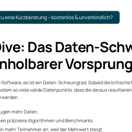
u eine Kurzberatung – kostenlos & unverbindlich?
Dive: Das Daten-Sc
einholbarer Vorsprun
e Software, es ist ein Daten-Schwungrad. Sobald die kritisch
 System so viele valide Datenpunkte, dass die daraus resultier
d werden.
eugen mehr Daten.
en präzisere Algorithmen und Benchmarks.
en mehr Teilnehmer an, weil der Mehrwert steigt.