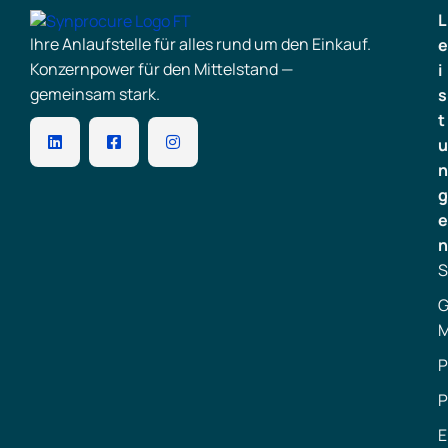
L
Ihre Anlaufstelle für alles rund um den Einkauf.
e
Konzernpower für den Mittelstand —
i
gemeinsam stark.
s
t
u
n
g
e
n
S
G
M
P
P
E