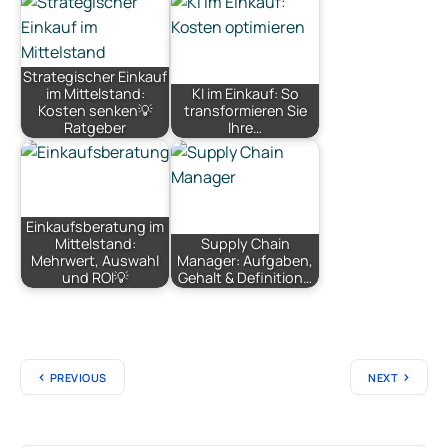
Strategischer Einkauf
im Mittelstand:
KI im Einkauf: So
Kosten senken💡
transformieren Sie
Ratgeber
Ihre…
Einkaufsberatung im
Mittelstand:
Supply Chain
Mehrwert, Auswahl
Manager: Aufgaben,
und ROI💡
Gehalt & Definition…
PREVIOUS
NEXT