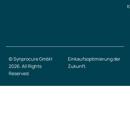
K
© Synprocure GmbH
Einkaufsoptimierung der
2026. All Rights
Zukunft.
Reserved.