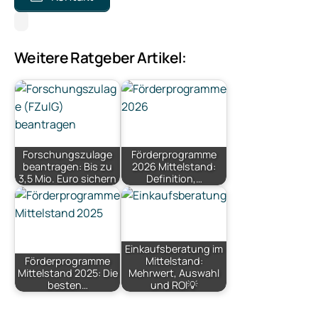
Weitere Ratgeber Artikel:
Forschungszulage
Förderprogramme
beantragen: Bis zu
2026 Mittelstand:
3,5 Mio. Euro sichern
Definition,…
Einkaufsberatung im
Förderprogramme
Mittelstand:
Mittelstand 2025: Die
Mehrwert, Auswahl
besten…
und ROI💡