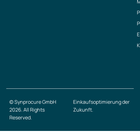
M
P
P
E
K
© Synprocure GmbH
Einkaufsoptimierung der
2026. All Rights
Zukunft.
Reserved.