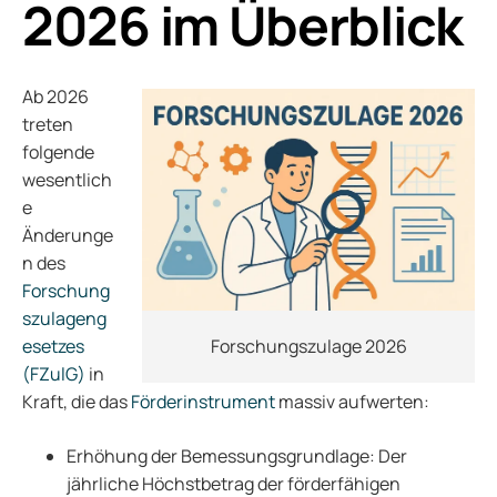
2026 im Überblick
Ab 2026
treten
folgende
wesentlich
e
Änderunge
n des
Forschung
szulageng
Forschungszulage 2026
esetzes
(FZulG)
in
Kraft, die das
Förderinstrument
massiv aufwerten:
Erhöhung der Bemessungsgrundlage: Der
jährliche Höchstbetrag der förderfähigen