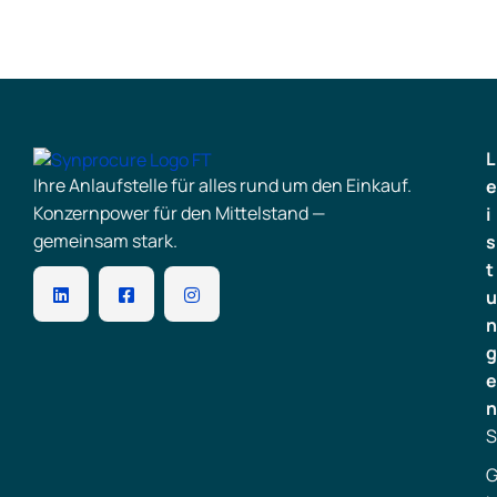
L
Ihre Anlaufstelle für alles rund um den Einkauf.
e
Konzernpower für den Mittelstand —
i
gemeinsam stark.
s
t
u
n
g
e
n
S
G