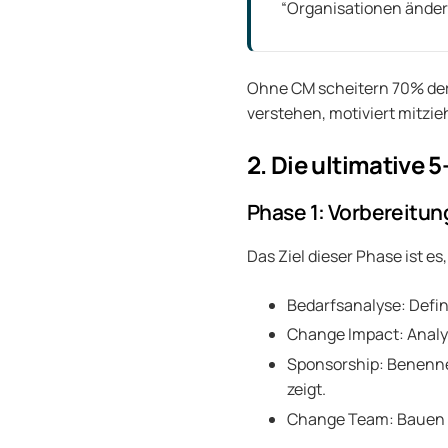
“Organisationen änder
Ohne CM scheitern 70% der 
verstehen, motiviert mitzi
2. Die ultimative 
Phase 1: Vorbereitun
Das Ziel dieser Phase ist e
Bedarfsanalyse: Defin
Change Impact: Analysi
Sponsorship: Benennen
zeigt.
Change Team: Bauen Si