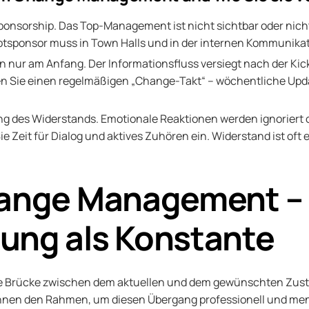
onsorship. Das Top-Management ist nicht sichtbar oder nicht
sponsor muss in Town Halls und in der internen Kommunikati
 nur am Anfang. Der Informationsfluss versiegt nach der Kic
en Sie einen regelmäßigen „Change-Takt“ – wöchentliche Upd
g des Widerstands. Emotionale Reaktionen werden ignoriert 
 Zeit für Dialog und aktives Zuhören ein. Widerstand ist oft 
hange Management –
ung als Konstante
ie Brücke zwischen dem aktuellen und dem gewünschten Zusta
Ihnen den Rahmen, um diesen Übergang professionell und men