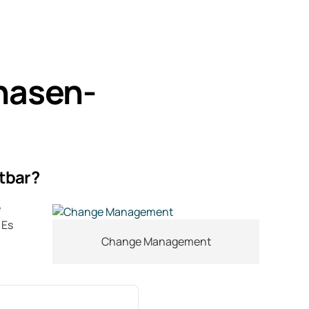
Phasen-
tbar?
e
 Es
Change Management