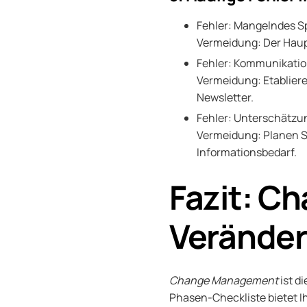
Fehler: Mangelndes Sp
Vermeidung: Der Haupt
Fehler: Kommunikation
Vermeidung: Etablier
Newsletter.
Fehler: Unterschätzun
Vermeidung: Planen Sie
Informationsbedarf.
Fazit: C
Veränder
Change Management
ist d
Phasen-Checkliste bietet 