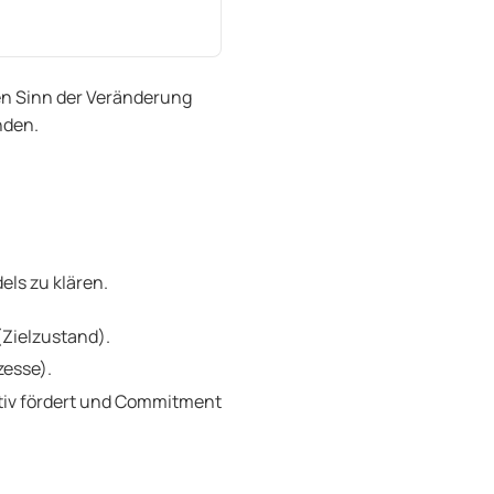
en Sinn der Veränderung
nden.
els zu klären.
(Zielzustand).
zesse).
ktiv fördert und Commitment