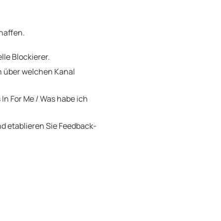
haffen.
le Blockierer.
n über welchen Kanal
In For Me / Was habe ich
 etablieren Sie Feedback-