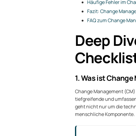
Häufige Fehler im Ch
Fazit: Change Manage
FAQ zum Change Mana
Deep Div
Checklis
1. Was ist Change
Change Management (CM) um
tiefgreifende und umfassen
geht nicht nur um die tech
menschliche Komponente.