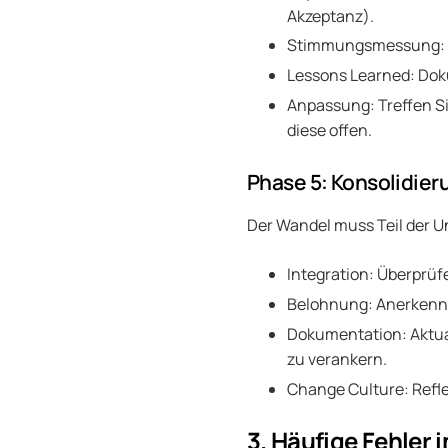
Akzeptanz).
Stimmungsmessung: F
Lessons Learned: Dok
Anpassung: Treffen S
diese offen.
Phase 5: Konsolidier
Der Wandel muss Teil der 
Integration: Überprüfe
Belohnung: Anerkennu
Dokumentation: Aktual
zu verankern.
Change Culture: Refle
3. Häufige Fehler