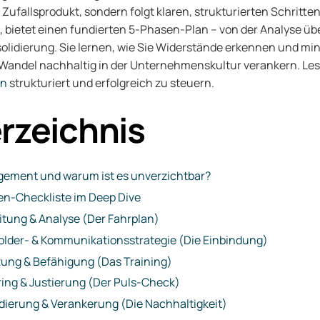
n Zufallsprodukt, sondern folgt klaren, strukturierten Schritten
en, bietet einen fundierten 5-Phasen-Plan – von der Analyse 
solidierung. Sie lernen, wie Sie Widerstände erkennen und mi
 Wandel nachhaltig in der Unternehmenskultur verankern. Les
on
strukturiert und erfolgreich zu steuern.
erzeichnis
ement und warum ist es unverzichtbar?
en-Checkliste im Deep Dive
itung & Analyse (Der Fahrplan)
older- & Kommunikationsstrategie (Die Einbindung)
ung & Befähigung (Das Training)
ring & Justierung (Der Puls-Check)
idierung & Verankerung (Die Nachhaltigkeit)