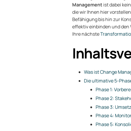
Management
ist dabei kei
die wir Ihnen hier vorstell
Befähigung bis hin zur Kon
effektiv einbinden und den
Ihre nächste
Transformati
Inhaltsv
Was ist Change Manag
Die ultimative 5-Phas
Phase 1: Vorbere
Phase 2: Stakeh
Phase 3: Umsetz
Phase 4: Monito
Phase 5: Konsol